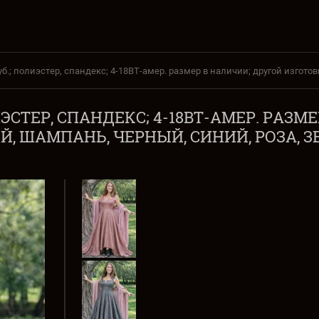
0руб.; полиэстер, спандекс; 4-18ВТ-амер. размер в наличии; другой изгот
ОЛИЭСТЕР, СПАНДЕКС; 4-18ВТ-АМЕР. РАЗ
, ШАМПАНЬ, ЧЕРНЫЙ, СИНИЙ, РОЗА, З