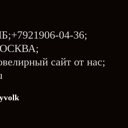
Б;+7921906-04-36;
 МОСКВА;
- ювелирный сайт от нас;
u
yvolk