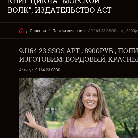
КНИГ ЦИКЛА "МОРСКОЙ
ВОЛК", ИЗДАТЕЛЬСТВО АСТ
Главная
/
Платья вечерние.
/ 9j164 23 SSOS арт.; 890
/
9J164 23 SSOS АРТ.; 8900РУБ.; П
ИЗГОТОВИМ; БОРДОВЫЙ, КРАСНЫЙ
Артикул:
9j164 23 SSOS