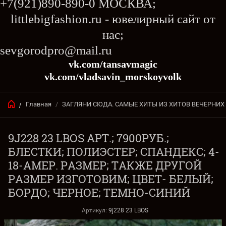
+7(921)890-890-0 МОСКВА;
littlebigfashion.ru - ювелирный сайт от
нас;
sevgorodpro@mail.ru
vk.com/tansavmagic
vk.com/vladsavin_morskoyvolk
Главная
/
ЗАГЛЯНИ СЮДА. САМЫЕ ХИТЫ ИЗ ХИТОВ ВЕЧЕРНИХ
/
9J228 23 LВOS АРТ.; 7900РУБ.;
БЛЕСТКИ; ПОЛИЭСТЕР; СПАНДЕКС; 4-
18-АМЕР. РАЗМЕР; ТАКЖЕ ДРУГОЙ
РАЗМЕР ИЗГОТОВИМ; ЦВЕТ- БЕЛЫЙ;
БОРДО; ЧЕРНОЕ; ТЕМНО-СИНИЙ
Артикул:
9j228 23 LВOS