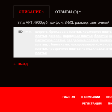
ОПИСАНИЕ
ОТЗЫВЫ (0)
37 д АРТ.4900руб.; шифон; S-6XL размер; цветочный
теги:
шерсть
,
брендовые платья
,
кружевное плать
платья
,
джерси
,
нарядные платья
,
блестки
,
ш
бархатное платье
,
свадебные платья
,
льняно
платья
,
с блестками
,
лакированное кожаное 
платье
,
прозрачное платье на подкладке
,
атл
платье
НАЗАД
ГЛАВНАЯ
О КОМПАНИИ
ОПЛ
РЕГИСТРАЦИЯ
ПО