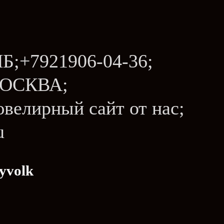
Б;+7921906-04-36;
 МОСКВА;
- ювелирный сайт от нас;
u
yvolk