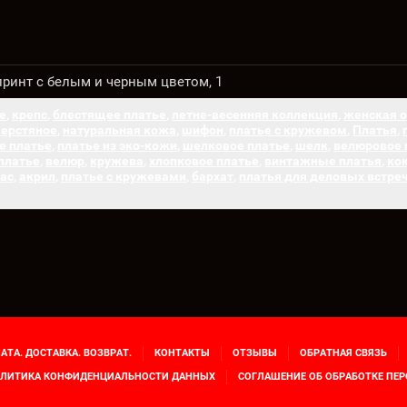
 принт с белым и черным цветом, 1
е
,
крепс
,
блестящее платье
,
летне-весенняя коллекция
,
женская 
ерстяное
,
натуральная кожа
,
шифон
,
платье с кружевом
,
Платья
,
е платье
,
платье из эко-кожи
,
шелковое платье
,
шелк
,
велюровое 
платье
,
велюр
,
кружева
,
хлопковое платье
,
винтажные платья
,
ко
ас
,
акрил
,
платье с кружевами
,
бархат
,
платья для деловых встре
АТА. ДОСТАВКА. ВОЗВРАТ.
КОНТАКТЫ
ОТЗЫВЫ
ОБРАТНАЯ СВЯЗЬ
ЛИТИКА КОНФИДЕНЦИАЛЬНОСТИ ДАННЫХ
СОГЛАШЕНИЕ ОБ ОБРАБОТКЕ ПЕ