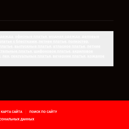
одежда
,
офисные платья
,
модная одежда
,
деловые
платье с блестками
,
летнее платье
,
полиэстер
,
платье
,
выпускные платья
,
атласное платье
,
летние
ктельные платья
,
шифоновое платье
,
акриловое
ч
,
лен
,
сексуальные платья
,
вечерние платья
,
кожаное
КАРТА САЙТА
ПОИСК ПО САЙТУ
РСОНАЛЬНЫХ ДАННЫХ